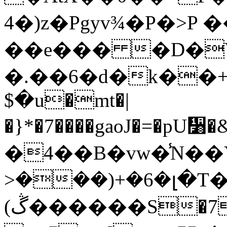
4�)z�Pgyv¾�P�>P
��e��� �D�V�,��~]
�.��6�d�k��
$�u�mt�|
�}*�7����gaoJ�=�p
�4��B�vw�̾N�
>���)+�6�լ�T�
(ڴ������S�7�