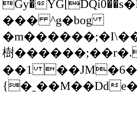
Gy�YG[DQi0��ѕ
��� ^g�bog
�m������;�I\��u
樹������;��r
��1 ��JM�6�
{�ˍ��M��Dde�