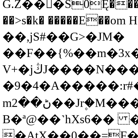
G.Z��󖳥�S0Ę���
��>s�k� �����E��om
��,jS#��G>�JM�
��F��{%��m�3x�
V+�jڭJ����N����?YQ�pd'/
�9�4�Α�����:r#
mڻ��2��Jr۪�M����t��
B�ª@��˺hXs6�� �
�AtX��0��=F�or��0kt)��ح�$�%�t���1���\������i�J�)�4