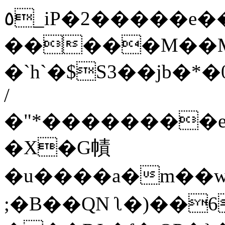
٥_iP�2�����e��@�,s`��h��T��w������L��:��uC��,�o�l��Ͳ��i_���#m�s/
�����M��M
�`h`�$S3��jb�*
/
�"*��������e�
�X�G幘
�u����a�m��w
;�B��QN ʅ�)��6+f