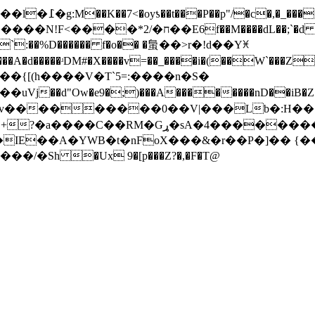
 ����q.�����z��ͩr����j���M��E[*�8
�Y`:��%D������ f�o�� �蛗��>r�!d��Yꁝ
A�d�����ʴDM#�X����v=��_����i�(��W`���Z�
uVj��d"Ow�e9�;)���A��������nD��iB�Z�9 �
��RM�Gړ�sA�4���������4J
E��A�YWB�t�nFoX���&�r��P�]�� {��
�/�Sh �Ux 9�[p���Z?�,�F�T@