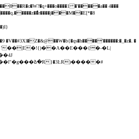
)I}
V��#3Xl�Z�&@��W�b{�qs�h����'������:�_�z�. �
�l"�g���ձ�R}�3ĿR)�����#