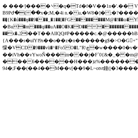
� ���ʴ]����܌�q�Td�f�V��1n�'.�� V��l�߁�g:M��K��7<�oyƾ��t���P��p"/�c�,�_�����8��R�c̸�W?�q+���o����1 �'�����a�� 4���
B9Pժ�(��x�;M,�4i n.�u,�W8�]� ;�?��������N!F<����*ח�/2��E6f��M����dL��;`�d
��̡{K�ú���ŋ��9���_�1��[�FG��������M@�!��ɷ
�Bu�m���qi��uA��O�K�D���������������
��x�ݢl��T��АlIQQ#P�����c.�@�����bB��{[(h� ���V�T`5=:����n�S�
{A���s�ulYf9s��o��z�n������g$�> O� G+"��
懞�VCD�9���vȕ�^�Fo5O�L"R\ڿ�w����0�v�v���������0��V|���Lb�:H�� '��|E�!{)��A��E���{�-�L|
��iVh��vYwoŇ���m���j�F`0{&�_� �m@+?�a����C
���6����̹��H���)z%�������I
94�;F��(��4��M��v[��9�L~otvt鐘(|�3������