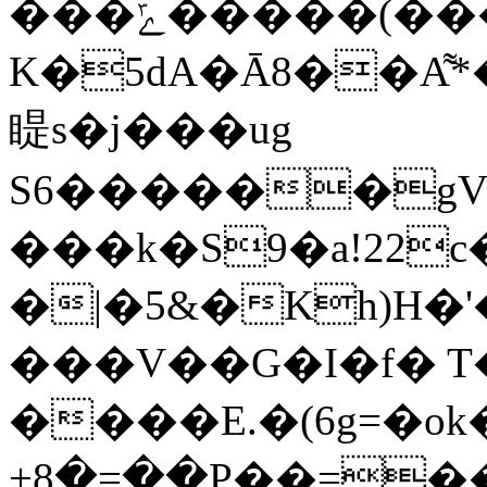
���ݻ�����(���'�(#�i���sd�^���ȭ�<���
K�5dA�Ā8��A͌
睼s�j���ug
S6������gV�
���k�S9�a!22
�|�5&�Kh)H�
���V��G�I�f� T�
����E.�(6g=�o
+8�=��P��=
��