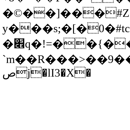
�©��]���#Z�
y���s;�[�0�#
�׎q�!=��{����KF���+L�k���
`m��R���>��9���
صj�lI3�X�