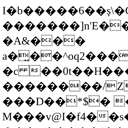
I�b�����6��ș\
�������]n'E�
�A&���
a�̤��^oq2���
�c ��0t��H��
��������/Z
���D��*$� 
M���v@I�f4��