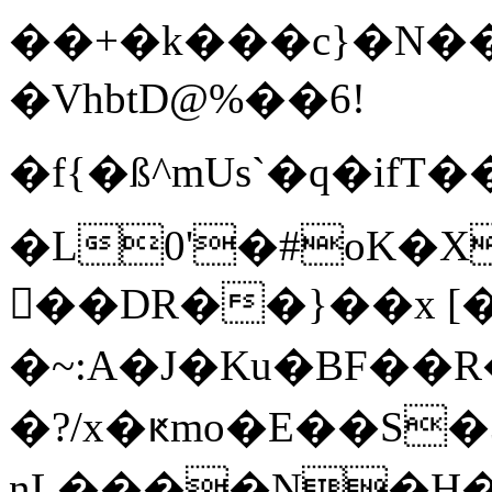
��+�k���c}�N�
�VhbtD@%��6!
�f{�ß^mUs`�q�
�L0'�#oK�X
�ٕ�DR��}��x [
�~:A�J�Ku�BF��
�?/x�ԟmo�E��S�3Xhھ1
nL����N�H�