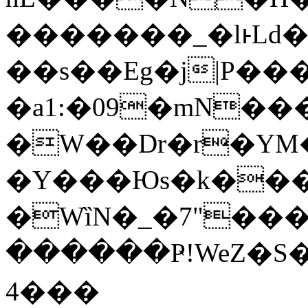
�������_�lͱLd�
��s��Eg�j|P���
�a1:�09�mN�
�W��Dr�r�YM�
�Y���Юs�k���
�WȉN�_�7"��
������Ҏ!WeZ�S
4���