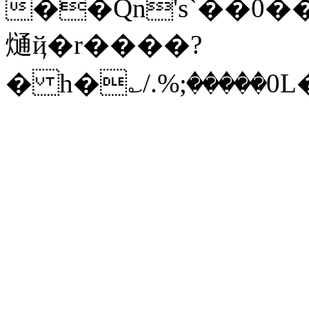
��Qn's`��0
熥 ҋ�r����?
� h�؎/.%;����