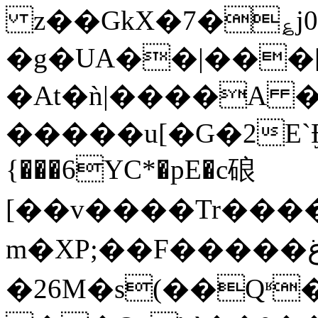
z��GkX�7�؏j0H��$IV�ߘ+�>�NAn����5�8e������A
�g�UA��|��
�At�ǹ|����A �
�����u[�G�2E`Ӻ
{���6YC*�pE�c硠
[��v����Tr���
m�XP;��F�����غ���{���sл�աi\��
�26M�s(��Qʶ���Ve^