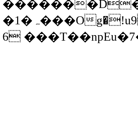
�������D
�1�ہ���Og�!
6 ���T��npEu�