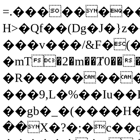
=.��������
H>�Qf��(Dg�J�}
���v���/&F�(�0��`y�ۿ6�����qϏ���ͬ&U��70]�j�]��[��I�ONQ{�NWAt>���*�*�g_�"���o���
�mT�2�m��Ⱦ0���E��;�[~ݗ
�R���������
���9,L�%��Iu��
��gb�_�(����H��ތȝ���G�s��������N�V
��X�?�;�c��qj