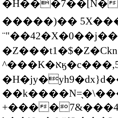
�H��͊�7��[N�+Uކ��{�Fi�Q`�0��gQ����D�ޛr��
�����)�� 5X����
¨"��42�X�0��j�
�Z���t1�$�Z�Ϲkn
^���K�אӄ�c���,5�"'j}
�H�jy�yh9�dx}d�
��k����N=͉�\��
+����7&���