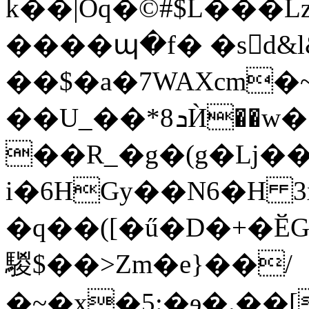
k��|Oq�©#$L���L
����պ�f� �sd&
��$�a�7WAXcm�~�د �z�%��
��U_��*
��R_�g�(g�ǈ��
i�6HGy��N6�H 
�q��([�ű�D�+�Ӗ
騣$��>Zm�e}��/
�~�x�5:�ɘ�.��