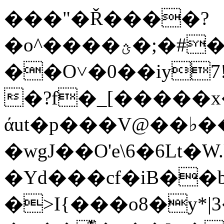
���"�Ř����?
�o^����ؿ�;�#��z���*0]�{��
��O˅�0��iy7
�?f�_[�����
άut�p���V@��♭��
�wgJ��O'e\6�6Lt�W.
�Yd���cf�iB��
�>I{���o8�y*|