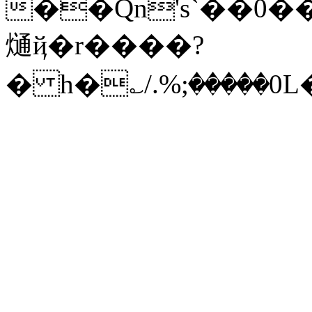
��Qn's`��0
熥 ҋ�r����?
� h�؎/.%;����