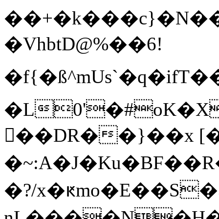
��+�k���c}�N�
�VhbtD@%��6!
�f{�ß^mUs`�q�
�L0'�#oK�X
�ٕ�DR��}��x [
�~:A�J�Ku�BF��
�?/x�ԟmo�E��S�3Xhھ1
nL����N�H�