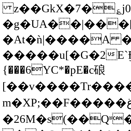
z��GkX�7�؏j0H��$IV�ߘ+�>�NAn����5�8e������A
�g�UA��|��
�At�ǹ|����A �
�����u[�G�2E`Ӻ
{���6YC*�pE�c硠
[��v����Tr���
m�XP;��F�����غ���{���sл�աi\��
�26M�s(��Qʶ���Ve^