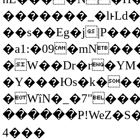
�������_�lͱLd�
��s��Eg�j|P���
�a1:�09�mN�
�W��Dr�r�YM�
�Y���Юs�k���
�WȉN�_�7"��
������Ҏ!WeZ�S
4���