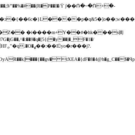
1�<�3� Yx���P�fTn�a�ݔ>I������P�B&ǞW�4 6Z�w�ܲ6��ʞ�ϳ.M5Ao���4�}x�kL�i��
��,^�:��9�q�[5{(�y��|�_F�1�/
�O�ߩ��:��Iyo�r���j?.
��3�����+��P�e�Ηx6���^�99�U�B ���9����b|q�?���7�j���]��v���Ý�q�#�ۍ�:|�(Z}B�O��X�{HF؈"�q.
�k]���{��gv� tXEA�{dF�8�4@h�g_C��$�Ϥp