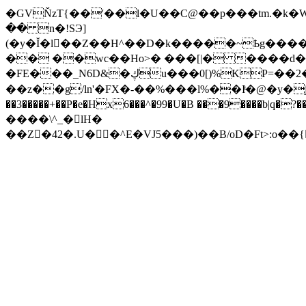
�GVŇzT{��'��l�U��C@��p���tm.�k�W����O\�ܖ�;�y"Vf��Us�r��+�["2�� �%�G��v�M��\Zl��,9/"��%�#��(R
�� n�!SЭ]
(�y�Ĭ�l�ٕ�Z��H^��D�k�����~Ҍg����,����L���'�)"��"nSj>�q�{b��m��,���
�� ��wc��Ho>� ���[|� ����d�K
�FE���_N6D&�ڮu���0[)%KP=��2�q��~�gjNK$0�� @�df3y��2N��m3z�Z�� �i����m+Y��#�hk���s衠
��z��g/ln'�FX�-��%���l%��Iͭ�@�y�jE�Y6���
����\^_�lH�
��Z�42�.U��^E�VJ5���)��B/oD�Ft>:o��{