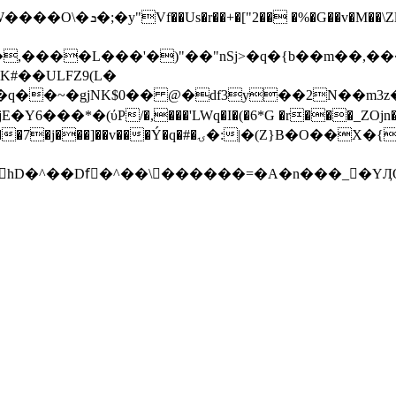
�P��I�/ϔ ʃ��Ռ�~�Ռ+�-
ɔ�{��6c�}L����p�q&5�]o��;w����۝w��p�� ���6�n���G*P��������~��<
#��ULFZ9(L�
*�(ύP/�,���'LWq�I�(�6*G �r���_ZOjn�7G�jG
hD�^��Dfً�^��\������=�A�n���_�YӅOyAR�