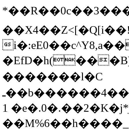
*��R��0c��3�
��X4��Z<[�Q[i��
i�:eE0��c^Y8,a
�EfD�h(���B
�������l�C
ـ��b������4��(��C�6�:��U٦c�Ͱ
1 �e�.0�.��2�K�j*
��M%6��h����_`