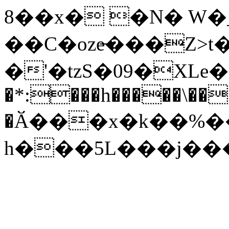
8��x� �N� W�_
��C�oze̶���Z>
�'�tzS�09�XLe
�*:���h�����\�� �
�Ӑ���x�k��%�
h���5L���j���