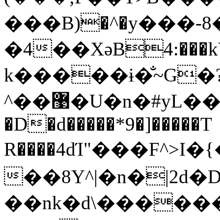
���B)�^�y���-8�
�4��XәB4:���kV
k�����ɨ�̐~G�
^��޹�U�n�#yL��Y���0���T�HNA@M��F���bu���BEL�֕����^q
�D�d�����*9�]�����T
R����4dΊ"���F^>I�{�F��
��8Y^|�n�|2d�
��nk�d\������)�),�