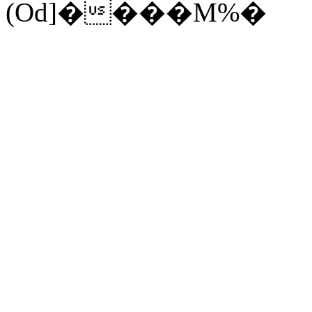
(Od]����M%�