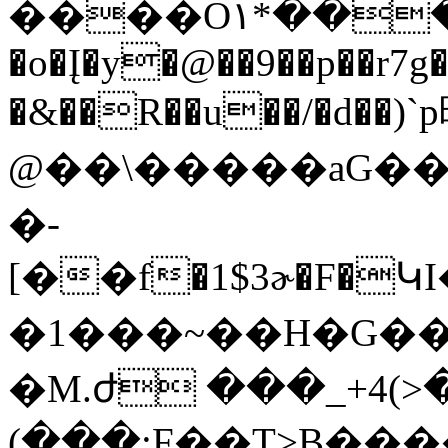
����O۱*���3�^3���
�o�Į�y�@��9��p��r7g
�&��R��u��/�d��)`
@��\�����aG�
�-
[��f�1$3ɚ�F�
�1���~��H�G��
�M.ժ ���_+4(
(���;F��T>B���