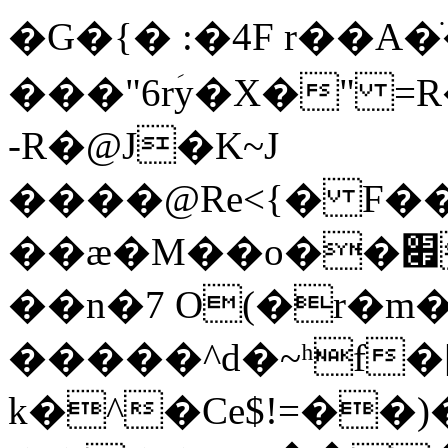
�G�{� :�4F r��A�
���"6rؘy�X�" 
-R�@J�K~J
����@Re<{� F�
��ӕ�M��o��׏tSWM�a�c�)�5���]�/
��n�7 O(�r�m��F�׏`��
�����^d�~ʰf
k�^�Ce$!=��)