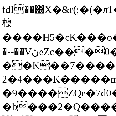
fdI��΀X�&r(;�(�
檁
�� ��H5�cK���o����[
�--��VڽeZc���0�
��K��7����
2�4���K�����m
�9����ZQe�7d0�
�b���2�Q����Dۍ