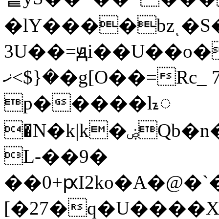
�lY����bzͺ�S
3U��=ԭi��U��o�PB�
�{$>ޚ�g[O��=Rc_ 7����;
p�����lᮦ
�N�k|k�ۻQb�n�Fm���b��i��py����
L-��9�
��0+ԗI2ko�A�@�
[�27�q�U����Xq