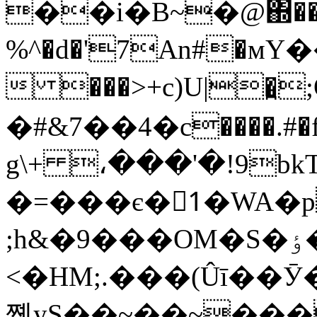

��i�B~�@΍���L
%^�d�'7An#�мY
 ���>+c)U|�̪;Q
�#&7��4�c����.#�
g\+ ،���'�!9bkTp>
�=���є�1ْ�WA�p
;h
<�HM;.���(Ûī��Ӯ�f
쪹yS��~��~���