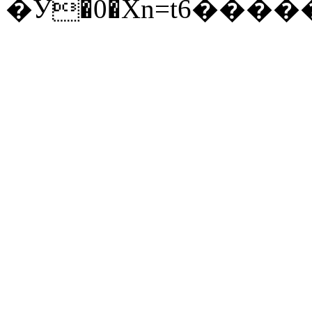
�Ӳ�0�Xn=t6���