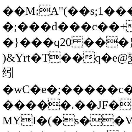
��M:A"(��s;1�
�;���d���c��+
�}���q20 ���}
)&Yrt�T��q�e@ѯ{Ã,ٲѮ�X���{�K���h������=�7b��DH�'�
纼
�wC�e�;�����c�^��
�����.��JF�
MYI�(�s��V