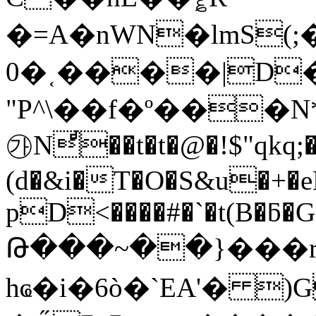
�=A�nWN�lmS(
0�˱����|D
"P^\��f�º���N*G��$
㉮Nͩ��t�t�@�!$"qkq;
(d�&i�T�O�S&u�+�e
pD<����#�`�t(B�ƃ�
Թ���~��}���rV
hҩ�i�6ò�`EA'� 