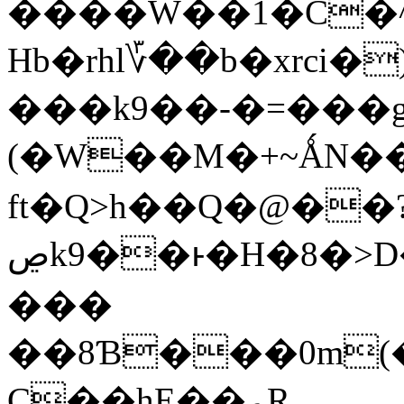
����W��1�C�^
Hb�rhl؆��b�xrc
���k9��-�=���gz
(�W��M�+~ǺN�
ft�Q>h��Q�@��?oM�l
ڝk9��ͱ�H�8�>D��d��ܕv��G��R��;���AP <�+
���
��8Ɓ���0m(
C��hE��؏R