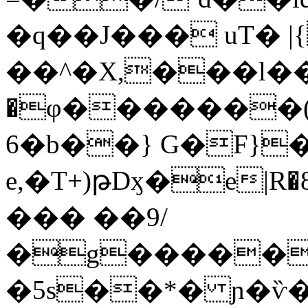
�q��J��� uT� |
��^�X,���l�
�φ�������(�
6�b��} G�F}�
e,�T+)թDӽ�e|R�8�
��� ��9/
�g�����
�5s��*� ɲ�ѷ�]