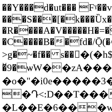
��Y���d�ut��� Fˠ��v�׺�S�����
���S�
��[�k���Ȕx�
�R����A�V�����H�=�
�C����B��fd�/Ǭ(�
>g�~�f�� s��􏦟�(�h$
�̌9�ѡW��zA��
�o�"�i0e�����3�
�Դ<:D��T���
�L��E�6���