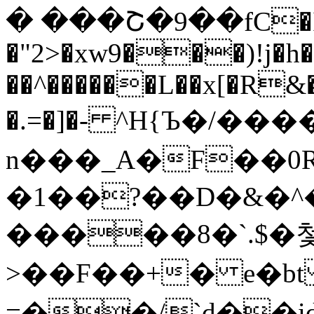
� ���Շ�9��fC�I
�"2>�xw9���)!j�h
��^������L��x[�R&
�.=�]�- ^H{Ъ�/�
n���_A�F��0R
�1��?��D�&�^
�����8�`.$�
>��F��+� e�bt
=��/`d��id