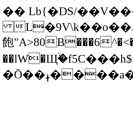
�� Lb{�DS/��V��
L�9V\k��o��
飽"A>80B���6^�<
��lW�Щۙ�f5C���