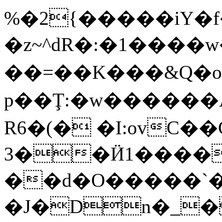
%�2{�����iY�f
�z~^dR�:�1����
��=� �K���&Q�
p��Ţ:�w������A�#�{��3��
R6�(� �I:ovC��
3��Ӥ1����
��d�O�����`�
�J�Dn�_�