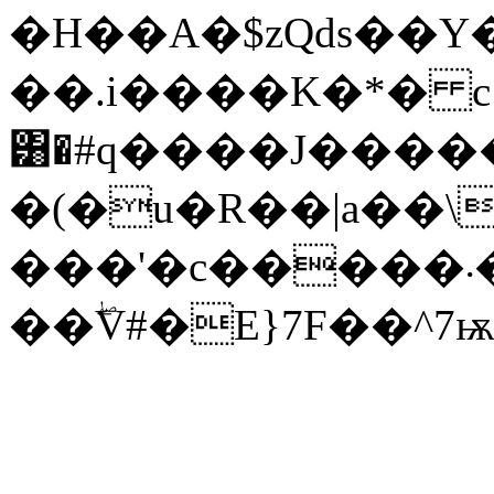
�H��A�$zQds��
��.i����K�*� c
͸�#q����J�����
�(�u�R��|a��\
���'�c�����܁�>�\ΡW�C&��7q͕rR��pn
��ۖV#�E}7F��^7