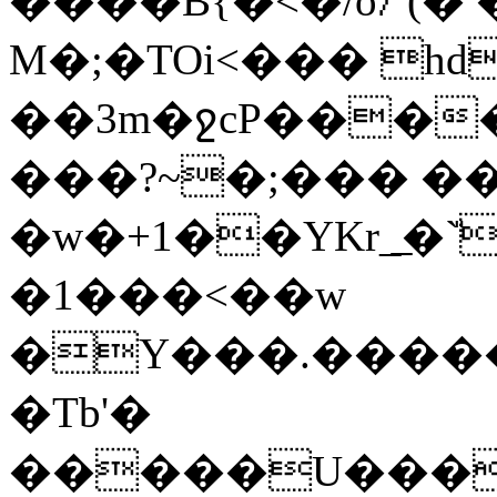
����B{�<�/o⧶'(
M�;�TOi<��� h
��3m�ջcP���
���?~�;��� ��
�w�+1��YKr_̲�`̎
�1���<��w
�Y���.�����
�Tb'�
�����U���