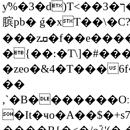
ƴ%�3�d)T<��3�ך�G#�n����V�XOKJ^��6J��F(�M
膑pb� ǵ�xT��\�C
���zܩ�f��e����Z$�NiS@&��lqv�5=���&*�)�{�ܹ)�"�bRe���U5�fl�v�K�4|
�{��:�T\]�#���*
�zeo�&4�T���6
��
,`�B�������Oː
�It�ҹo�A��$�