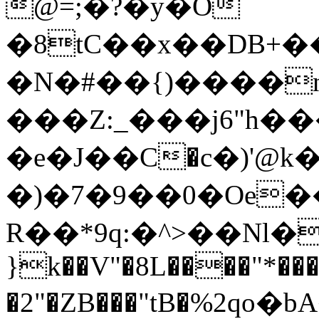
@=;�?�y�O
�8tC��x��DB+
�N�#��{)����n
���Z:_���j6"h�
�e�J��С�c�)'@
�)�7�9��0�Oe
���
R��*9q:�^>��Nl�
}k��V"�8L����"*��
�2"�ZB���"tB�%2ԛo