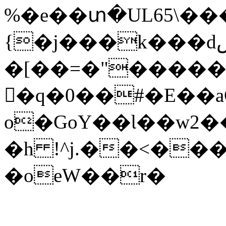
%�e��տ�UL65\�
{�j��
�k���dڞ�W��X|s����C��W'0N������%���T��:E�������P1RS=N�^��z�|=�}
�[��=�"�����9�IG�+)]M
�q�0��#�E��a
o�GoY��Ɩ��w2�
�h !^j.��<��
�oeW��r�