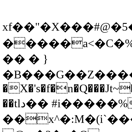
xf��"�X���#@�5��W#�#�
�����a<�C�%�
�� � }
�B���G��Z����y��
�X�'s�f�n�Q���Jt~
��tlد�� #i�����%����`����R��-
��x^�:M�(i`��