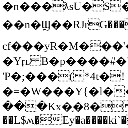
�n���ƛsU�S�
��n�Ϣ��RJrG���
cf���yR�M���'
�Yŗʟ B�p����#�
'P�;���(*4t�!
�=�W���Y{�l��
���Kx�֢�8��o
��L$ʍ�̼Ey�a����ki