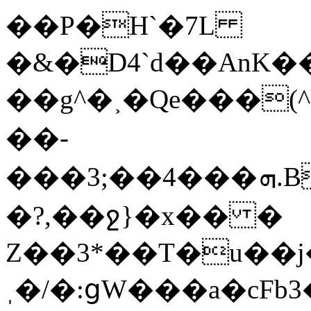
��P�H`�7L
�&�D4`d��AnK���tU��^
��g^�˲�Qe���(^(h�0�͐��[ߔ�da1�7'���a�lLP
��-
���3;��4���ܗ.B¡��m��7J�wOj�6��C%g1݇�ͮ���Ac���nN��C�}r.mz�
�?,��ջ}�x�� �
Z��3*��T�u��j
ˌ�/�:ցW���a�cFb