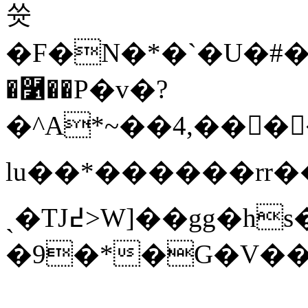
쓧
�F�N�*�`�U�#��
�࿱��P�v�?
�^A*~��4,����I
lu��*������rr��}7
ˏ�TJ߄>W]��gg�hs�/B��_�["�>ƞ�<r�Yab�t�6��U��a"t�˪�Z��
�9�*�G�V���