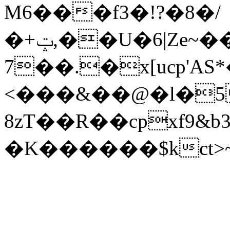
M6���f3�!?�8�/
�+ݓ,��U�6|Ze~��՞L�Ïg
7��.�x[ucp'AS*� 
<���&��@�l�5�
8zT��R��cpxf9&b3 
�K������$kct>