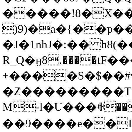
�����!8�X��S
)9)�a�{��p��
�J�1nhJ�:�� h8(
R_Q�ӈ8.����tF
+����S�$��#v^��
�Z���������T �� ܤ{
M-l�U���ꊽ��
��9����e��I