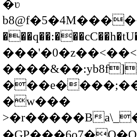
�ʋ
b8@f�5�4M������)6%�nw���g�7
���q��:���cC��
���'�0�z��<��<�ܦSp�[تjJ�
����&��:yb8f
���e����;��
�w���
>�r�����Ba\_
�GP���6o7�Q�Q