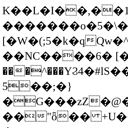
K��L�I��,��1
�������o�5�\�
[�W�(;5�k�qQw
��NC����6� [�
���^���YϨ4�#
5��;�}
�G���zZ�@�
��"ȫ�� +U����k