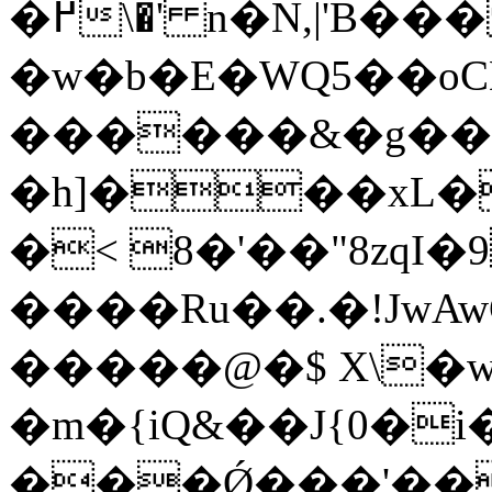
�߂\�' n�N,|'B��� a�kC7La�q�Ip$:Bl�kq���j�*T
�w�b�E�WQ5��o
������&�g��
�h]���xL�
�< 8�'��"8zq
����Ru��.�!JwA
�����@�$ X\�w
�m�{iQ&��J{0�i
���Ǿ���'��