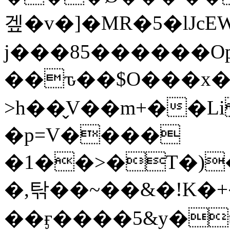
겦�v�]�MR�5�lJcE
j���85������O
��ԏ��$O���x�
>h��̬V��m+��Li4�n1*a�R�z�ح�K���'���D��
�p=V����
�1��>�T�)�V
�,탂��~��&�!K�+
��ӻ����5&y�t