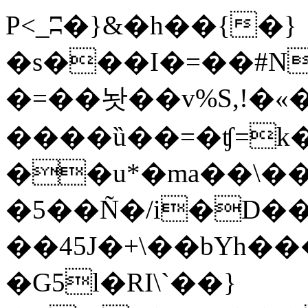
P<_ʭ�}&�h��{�}
�s���I�=��#N
�=��놧��v%S,!�«�
����ȕ��=�ʧ=k�k�H�aܠdS[R�
��u*�ma��\��
�5��Ñ�/i�D�
��45J�+\��bYh�
�G5l�RI\`��}