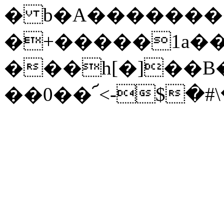
� b�A�������
�+�����1a��
���h[�]��B
��0��՜<-$�#\�p