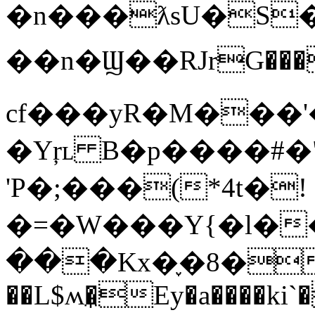
�n���ƛsU�S�
��n�Ϣ��RJrG���
cf���yR�M���'
�Yŗʟ B�p����#�
'P�;���(*4t�!
�=�W���Y{�l��
���Kx�֢�8��o
��L$ʍ�̼Ey�a����ki