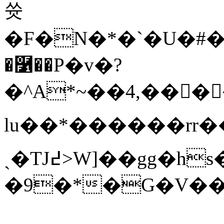
쓧
�F�N�*�`�U�#��
�࿱��P�v�?
�^A*~��4,����I
lu��*������rr��}7
ˏ�TJ߄>W]��gg�hs�/B��_�["�>ƞ�<r�Yab�t�6��U��a"t�˪�Z��
�9�*�G�V���