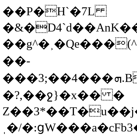
��P�H`�7L
�&�D4`d��AnK���tU��^
��g^�˲�Qe���(^(h�0�͐��[ߔ�da1�7'���a�lLP
��-
���3;��4���ܗ.B¡��m��7J�wOj�6��C%g1݇�ͮ���Ac���nN��C�}r.mz�
�?,��ջ}�x�� �
Z��3*��T�u��j
ˌ�/�:ցW���a�cFb