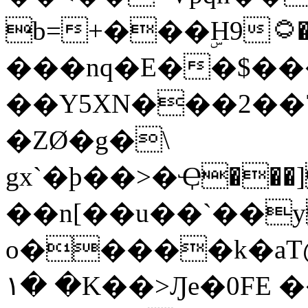
b=+���ۣH9۝�Չqhē�#�Q�M h#�M��)�JP�/
���nq�E��$��
��Y5XN���2��
�ZØ�g�\
gx`�þ��>�Ҿ��
��n[��u��`��
o�����k�aT
١� �K��>Ԓe�0FE ��"��N��2