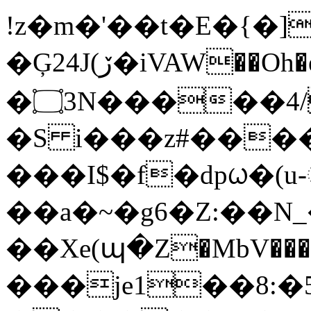
!z�m�'��t�E�{�]��ߵ�u��
�Ģ24J(ڒ�iVAW��Oh�eB][牦
�۝3N�����4/
�S i���z#��
���I$�f�dpᤐ�(u
��a�~�g6�Z:��
��Xe(պ�Z�MbV����
���je1��8:�