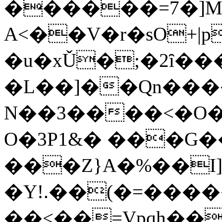
������=7�]Mz�
A<��V�r�sO+|p
�u�xǓ�;�2ȋ�
�L��]��Qn���
N��3����<�O�
O�3P1&� ���G
���Z}A�%��I]
�Y!.��(�=�����6�!T�A�(+���,s'F��h#
��<��=Vpqh��