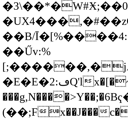
�3\��*�W#Ӿ;�
�UΧ4���,�#��z
��B/Ī�[%����
��Űv:%
[;������,�
�E�E�2:ڡQ'lx�[�~�m(�W���Hz��_��:0`
���g,N����>Y��;�
(��;Fx��J���c��