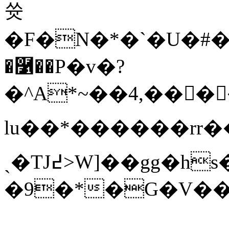
쓧
�F�N�*�`�U�#��
�࿱��P�v�?
�^A*~��4,����I
lu��*������rr��}7
ˏ�TJ߄>W]��gg�hs�/B��_�["�>ƞ�<r�Yab�t�6��U��a"t�˪�Z��
�9�*�G�V���