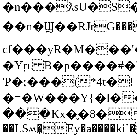
�n���ƛsU�S�
��n�Ϣ��RJrG���
cf���yR�M���'
�Yŗʟ B�p����#�
'P�;���(*4t�!
�=�W���Y{�l��
���Kx�֢�8��o
��L$ʍ�̼Ey�a����ki