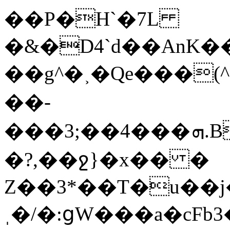
��P�H`�7L
�&�D4`d��AnK���tU��^
��g^�˲�Qe���(^(h�0�͐��[ߔ�da1�7'���a�lLP
��-
���3;��4���ܗ.B¡��m��7J�wOj�6��C%g1݇�ͮ���Ac���nN��C�}r.mz�
�?,��ջ}�x�� �
Z��3*��T�u��j
ˌ�/�:ցW���a�cFb