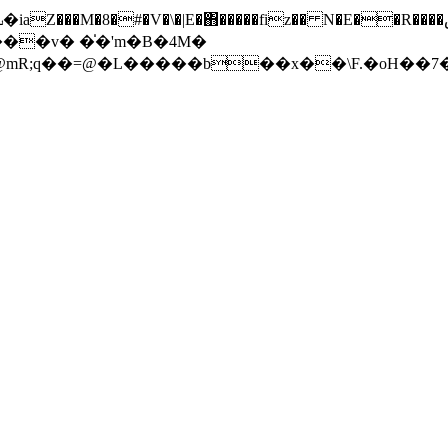
<@mR;q��=@�L�����b��x��\F.�oH��