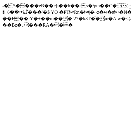
-�5����eB��r:þ��h��cs�/pm��C�(ݓ�iaZ���M�8�#�V�\�|E�΋�����fiz�� N�E��R����س���q1rC�֥�|�U ���0\��u���:��!
�+ڴ ��6���'�$ YO �PTRn�|�~z�w�#�N���v� �̍�'m�B�4M�
��F��rY�+��m���`27�k8T�֘�m�Aiw�
��Bz�܆���RA�
��