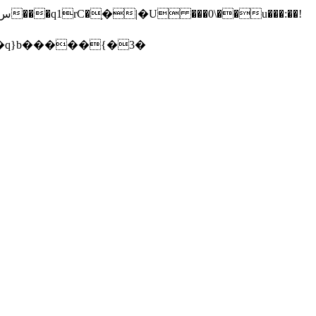
7�q}b�����{�3�