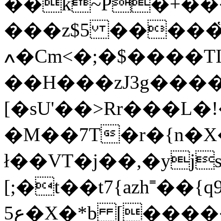
��k~P�+���
���z$5 �����
ߍ�Cm<�;�$����TIA5��Y�D���
��H���zJ3g����
[�sU'
��>Rr���L�!
�M��7T�r�{n�X
ł��VT�j��,�yjs
[;�t��t7{azh˭��{q
5ع�X�*b [�������1��������Gu=�|