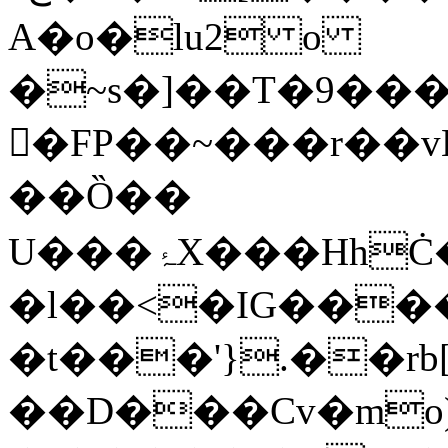
A�o�lu2 o
�~s�]��T�9��
򹀰�FP��~���r��
��Ȍ��
U���ۂX���HhĊ�ƵE+���F��0\��:׺��� fY��]���&�W!
�l��<�IG���
�t���'}.��rb
��D���Cv�mo)