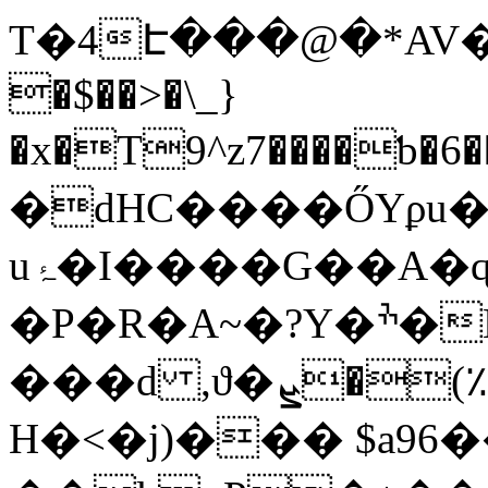
T�4Է���@�*AV
�$��>�\_}
�x�T9^z7����ƅ�6
�dHC����ŐYϼu�
uۂ�I����G��A�ɋ����G�t����A�
�P�R�A~�?Y�ׯ�H�-
���d ,ϑ�ܡ�#~�؉)�ܨAӱ��&T\r��ev����x����e)#g? v-
H�<�j)��� $a96�