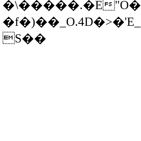
�\�����.�E"O�
�f�)��_O.4D�>�
S��