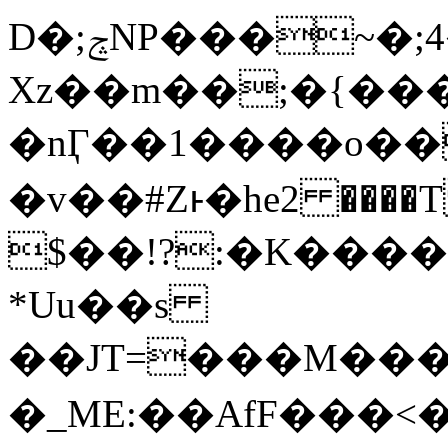
D�;ݘNP���~�;4�H�h*��ʻ
Xz��m��;�{��
�nӶ��1����o
�v��#Zͱ�he2 ���
$��!?:�K��
��
*Uu��s
��JT=���M����c�RshB��icķ�%�"Z
�_ME:��AfF ��