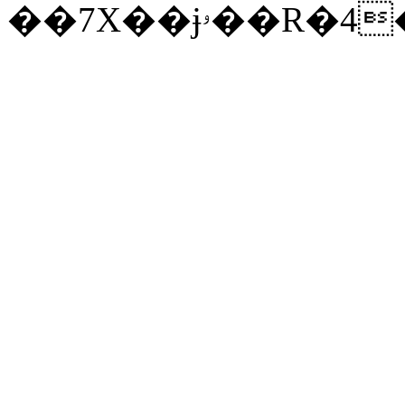
��7X��ɉۥ��