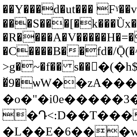
��Y���d�ut��� Fˠ��v�׺�S�����
���S�
��[�k���Ȕx�
�R����A�V�����H�=�
�C����B��fd�/Ǭ(�
>g�~�f�� s��􏦟�(�h$
�̌9�ѡW��zA��
�o�"�i0e�����3�
�Դ<:D��T���
�L��E�6���