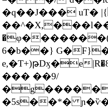
�q��J��� uT� |
��^�X,���l�
�φ�������(�
6�b��} G�F}�
e,�T+)թDӽ�e|R�8�
��� ��9/
�g�����
�5s��*� ɲ�ѷ�]