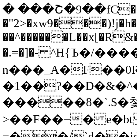
� ���Շ�9��fC�I
�"2>�xw9���)!j�h
��^������L��x[�R&
�.=�]�- ^H{Ъ�/�
n���_A�F��0R
�1��?��D�&�^
�����8�`.$�
>��F��+� e�bt
=��/`d��id