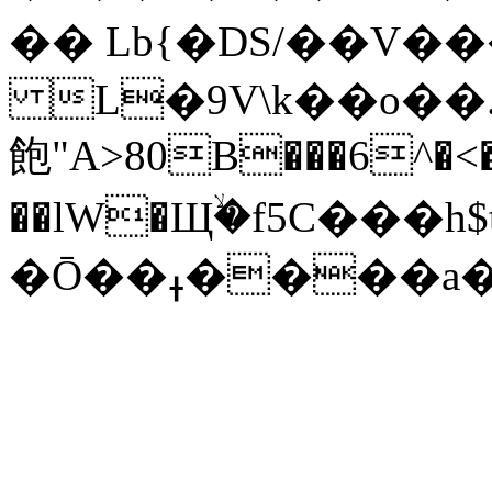
�� Lb{�DS/��V��
L�9V\k��o��
飽"A>80B���6^�<
��lW�Щۙ�f5C���