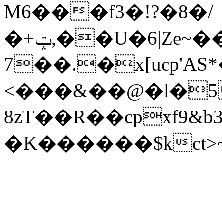
M6���f3�!?�8�/
�+ݓ,��U�6|Ze~��՞L�Ïg
7��.�x[ucp'AS*� 
<���&��@�l�5�
8zT��R��cpxf9&b3 
�K������$kct>