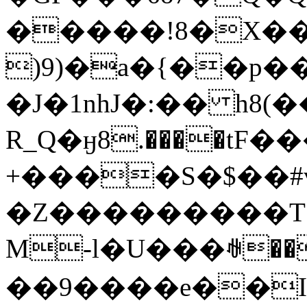
�����!8�X��S
)9)�a�{��p��
�J�1nhJ�:�� h8(
R_Q�ӈ8.����tF
+����S�$��#v^��
�Z���������T �� ܤ{
M-l�U���ꊽ��
��9����e��I