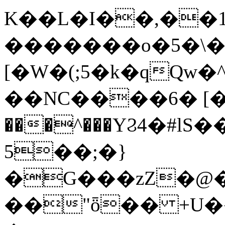
K��L�I��,��1
�������o�5�\�
[�W�(;5�k�qQw
��NC����6� [�
���^���YϨ4�#
5��;�}
�G���zZ�@�
��"ȫ�� +U����k