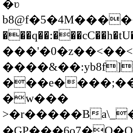
�ʋ
b8@f�5�4M������)6%�nw���g�7
���q��:���cC��
���'�0�z��<��<�ܦSp�[تjJ�
����&��:yb8f
���e����;��
�w���
>�r�����Ba\_
�GP���6o7�Q�Q