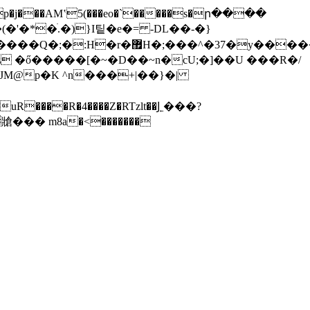
�'�*�ׄ.�)}I팉�e�= -DL��-�}
^�37�y�����l�����
 �ő�����[�~�D��~n�cU;�]��U ���R�/
JM@p�K ^n���+|��}�|
���牄��� m8a�<�������