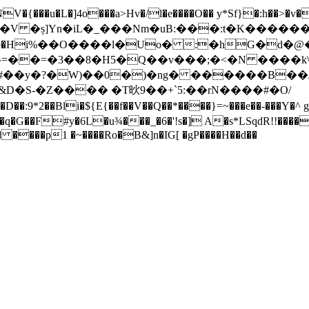
?�V �ș]Yn�iL�_���Nm�uB:���:t�K������(
����l�Uo� :�hG�d�@����Q�;�:H�r�޿H�;���
=��=�3��8�H5�Q��v���;�<�N ����k\
�#��y�?�W)��0�)�ng� ������B��
���q�G��F#y
�6L�u¾���_�6�'!s�] A�s*LSqdR!!�
� ����p1 �~����Ro�B&]n�IG[ �gP����H��d��