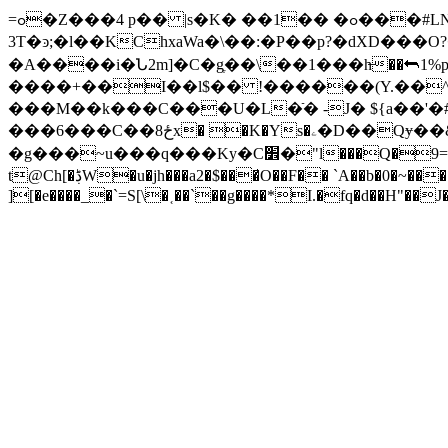
=ߋ�Z���4 p�� |s�K� ��1�� �ߋ���#LNV�{���u�L�]4o���a>Hv�/l�e����O�� y*Sf}�:h��>�v�p�j���AMʽ5(���eo�`�����s�ր����
3T�ͽ;�l��KϹhxaWa�\��:�P��p?�dXD���O
�A����i�Ն2m]�C�gֶ��\��1���h̶��⮪1%p�Ηi%��O
����+��I��l$�� !������(Y.��^
���M��k���C���U�L�ֿ� -J� ${a��'
���6���C��8ځx� �K�Ys�ۦ�D��Qɏ��&D�S-�Z���� �T炚9��+`5:��rN����#�O/
�g���~u���q���Ky�C׾�"l���Q�9=�D��:9*2��Bli�${E{��f��V��Q��*����}=~���e��-���Y�^ guR����R�4����Z�RTzlt��Ϳ˿���?
t@Ch[�ڋW�u�jh���a2�$���̛O��F�� `A��b�0�~�
][�e����_�`=S[\�˱��`��g����*I.�fq�d��H"��J