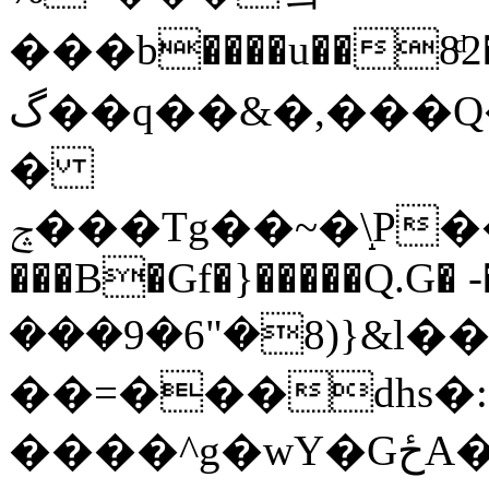
���b����u��8ͩ2�
گ��q��&�,���Q��_rY��������:�o���0`�G�i�8�X
�
ݘ���Tg��~�\̝P����[rW���W(��d��hQ�p�Pi*uoa��:"�������g%q0a^;� 2�P�r�֋��;��0;�mW��=3�u󜶫C;�á�.�;L�Ma+���V
���B�Gf�}�����Q.G� 
���9�6"�8)}&l��
��=���dhs�
����^g�wY�GځA�*}��