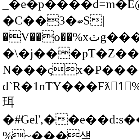
_�e�p����d=m�E@J�e�r
�C��3�ބS|
�V��o��%xٽg�����D�,�`$+�.V1�w��y]�QO�/^U������LO~��������_��
�\�j���pT�Z��
N���ϛx�P���
d`R�1nTY���Fƛ1
珥
�#͘Gel',��e��d:
%~���섘