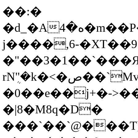
��:�
�d_�Аە�4�m��P��2����4�� L��{��`Qk[�l���
j����,6-�XT��
�"��3�1��`���Я
rNܴ"�k�<�ص��`Mv~Mz�N�i���5an·בF����\�������h P�����%V=�W�KM�F���9��~b0�%����J�dPH,�
�0��e��j+�->���޵�Q��U�
�|8�M8q�D�
���`��`@���T]