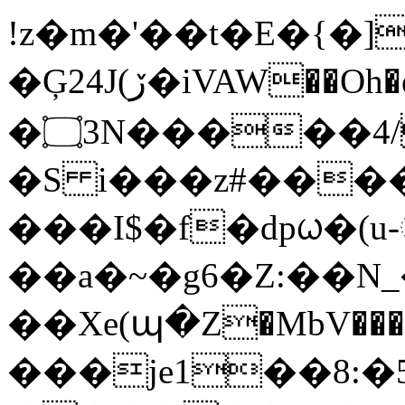
!z�m�'��t�E�{�]��ߵ�u��
�Ģ24J(ڒ�iVAW��Oh�eB][牦
�۝3N�����4/
�S i���z#��
���I$�f�dpᤐ�(u
��a�~�g6�Z:��
��Xe(պ�Z�MbV����
���je1��8:�