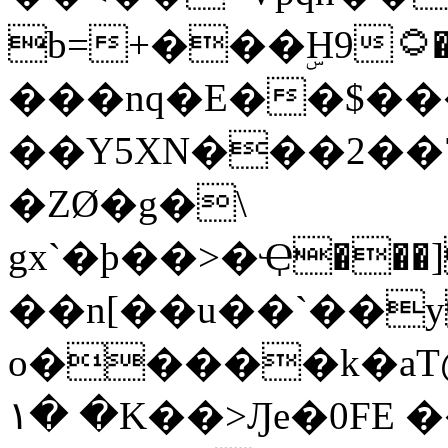
b=+���ۣH9۝�Չqhē�#�Q�M h#�M��)�JP�/
���nq�E��$��
��Y5XN���2��
�ZØ�g�\
gx`�þ��>�Ҿ��
��n[��u��`��
o�����k�aT
١� �K��>Ԓe�0FE ��"��N��2