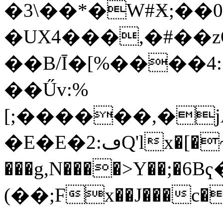
�3\��*�W#Ӿ;�
�UΧ4���,�#��z
��B/Ī�[%����
��Űv:%
[;������,�
�E�E�2:ڡQ'lx�[�~�m(�W���Hz��_��:0`
���g,N����>Y��;�
(��;Fx��J���c��