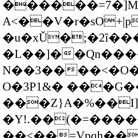
������=7�]Mz�
A<��V�r�sO+|p
�u�xǓ�;�2ȋ�
�L��]��Qn���
N��3����<�O�
O�3P1&� ���G
���Z}A�%��I]
�Y!.��(�=�����6�!T�A�(+���,s'F��h#
��<��=Vpqh��