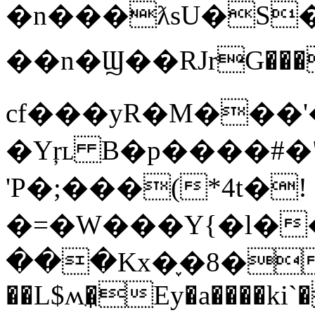
�n���ƛsU�S�
��n�Ϣ��RJrG���
cf���yR�M���'
�Yŗʟ B�p����#�
'P�;���(*4t�!
�=�W���Y{�l��
���Kx�֢�8��o
��L$ʍ�̼Ey�a����ki