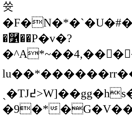
쓧
�F�N�*�`�U�#��
�࿱��P�v�?
�^A*~��4,����I
lu��*������rr��}7
ˏ�TJ߄>W]��gg�hs�/B��_�["�>ƞ�<r�Yab�t�6��U��a"t�˪�Z��
�9�*�G�V���