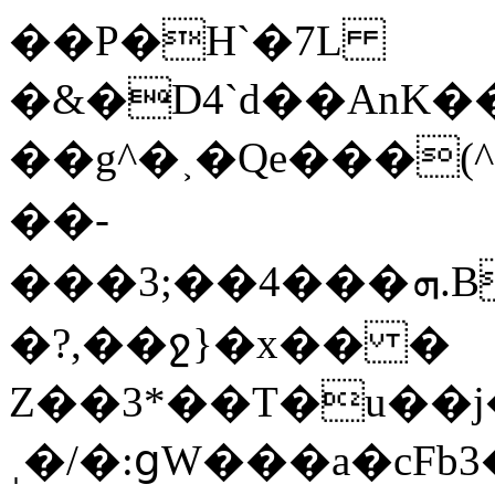
��P�H`�7L
�&�D4`d��AnK���tU��^
��g^�˲�Qe���(^(h�0�͐��[ߔ�da1�7'���a�lLP
��-
���3;��4���ܗ.B¡��m��7J�wOj�6��C%g1݇�ͮ���Ac���nN��C�}r.mz�
�?,��ջ}�x�� �
Z��3*��T�u��j
ˌ�/�:ցW���a�cFb