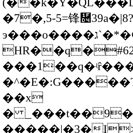
(��k�Y�QL���L
�7�,5-5=锋῔39a�|8
э���o����ג`�*�¢��
HR��q�#6
���1��q�ʵȓ���ŋ
�^�E
�:G�����T
��x
� _���t��9�
�����|�3�I>�