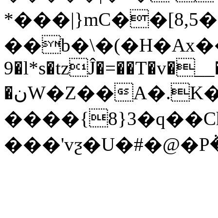
*���|}mC��[8,5�R
��b�\�(�H�Ax��ܗ��r�zk����O���D
9�l*s�tzĴ�=��T�v�_
�نW�Z��A�.K�|�<�=���?J I�#0|
����{8}3�q��C
���'vƺ�U�#�@�P