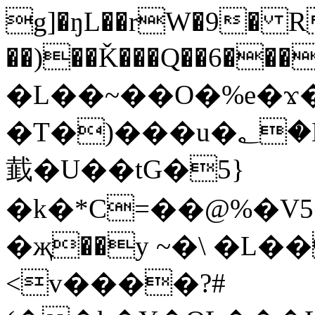
g]�ŋL��rW�9� R
��)��Ǩ���Q��6���w�T�ѭ��e
�L��~��O�%e�ϫ�
�T�)���u�؂�Ь��bR�Mߥ���R,zKlhX����[�SW��_A�zT��`
韯�U��tG�5}
�k�*C=��@%�V
�җ��y ~�\ �L��
<v����?#