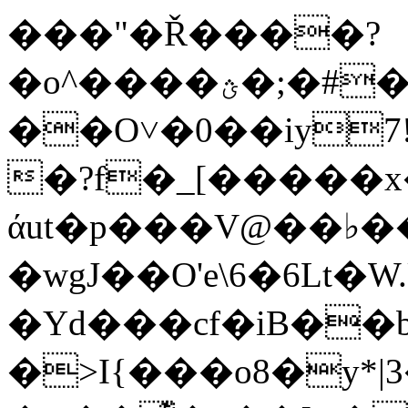
���"�Ř����?
�o^����ؿ�;�#��z���*0]�{��
��O˅�0��iy7
�?f�_[�����
άut�p���V@��♭��
�wgJ��O'e\6�6Lt�W.
�Yd���cf�iB��
�>I{���o8�y*|