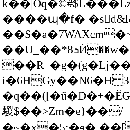
k��|Oq�©#$L���L
����պ�f� �sd&
��$�a�7WAXcm�~�د �z�%��
��U_��*
��R_�g�(g�ǈ��
i�6HGy��N6�H 
�q��([�ű�D�+�Ӗ
騣$��>Zm�e}��/
�~�x�5:�ɘ�.��