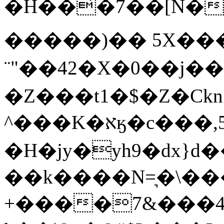
�H��͊�7��[N�+Uކ��{�Fi�Q`�0��gQ����D�ޛr��
�����)�� 5X����
¨"��42�X�0��j�
�Z���t1�$�Z�Ϲkn
^���K�אӄ�c���,5�"'j}
�H�jy�yh9�dx}d�
��k����N=͉�\��
+����7&���