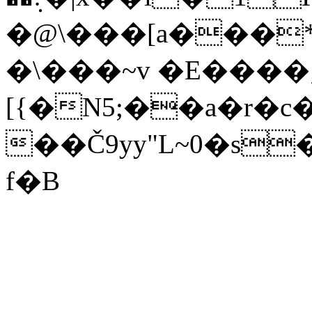
�@\���[a���*��iU.�0׸�\�ʯ���0X
�\���~v �E����;
[{�N5;��a�r�c
��Č9yy"L~0�s
f�B