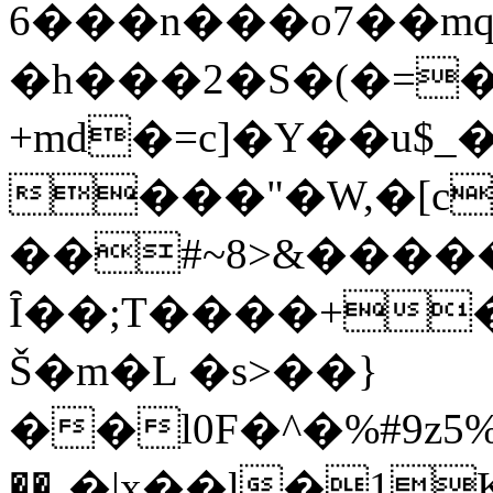
6���n���o7��m
�h���2�S�(�=
+md�=c]�Y��u$_
���"�W,�[c
��#~8>&����
Ȋ��;T����+�{Jڵ���)3���U�<��Fʗ(G��^�8,;�ݾ�Y
Š�m�L �s>��}
��l0F�^�%#9z5%G,Xל��/>�2��5�N.�.�>>�
��܉�|x��l�1K"�t��