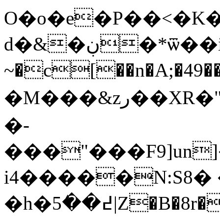
O�o�e�P��<
ԁ�&�ڹ�*ѿ��i�K�}�.{�D$��XiU
~�c[��n�A;�49��ݠ��f�",�nl)6
�M���&zر��XR�"��63�sRQqX��[8MET>Ű��-
�-
���"���F9]un
i4�����N:S8�
�h�߄��5ٛ|Z�B�8r�Rn����Y'��7�p߇�T&�zI�q?