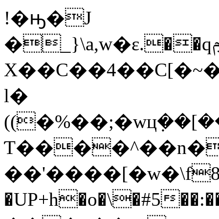
!�ԣ�J
�_}\a,w�ε.��qݦG�}c7ڭ�D�P�dK���bZB-
X��C��4��C[�~�
l�
((�%��;�wцܼ��[
Ƭ����^��n�c�s�:1d
��'����[�w�\f8]
�UP+h�o�\�#5�