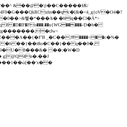
�0��>&쩋�*���/k� �hiq��Cl�Á*>
 _�C��;ߚ����<��c�%�
e9�U�8���&� ��;�W�D
 g]@Q4n�.��J
���1��ώ[��'x��