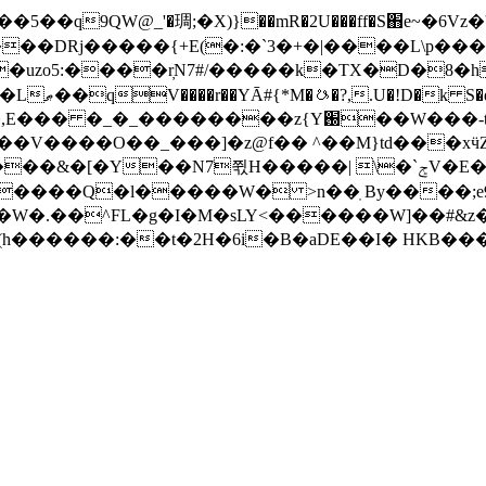
�uzo5:����r̦N7#/�����k�TX�D�8�h
���z{Y֐��W���-tg�������,�tJw>
Ο��_���]�z@f�� ^��M}td���xӵZ���A��{�F'B
�����| \�`ݮV�E��b��}��t&s�C��}��q��0�,
C����Q�l�����W� >n��ֽ By����;
�W�.��^FL�g�I�M�sLY<������W]��#&z�
h������:��t�2H�6i�B�aDE��I� HKB��