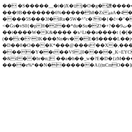
�� �S�����__�i�)X�טj�O�g�䜒������5��q9QW@_'�琱;�X)}��mR�2U���ff�S֋e~�6Vz�'��^ &��@�\j\��C�����Ѭ/
���9B�������6%�����h8�ZsޱaA�4���DRj�����{+E(�:�`3�+�|����L\p���4F0�G���QkRCxɦn��qc�[&�<4_g{oV�O4�?
����5S���3f�iRu�5W�^"c�?0�{�ć<�"�
<�Ġs�vS0{�pH�2��*du�Su�Z!�+?��ت9��Lޠ��qV����r��YĀ#{*M�ᳬ�?,.U�!D�k S�q8�D�IF�Fo���.��u{WG�����ޚD�h�
��i����W�K&���� �ъ^Lt��a����t {�[�,E��� �_�_�����
(��c�^3K���Nn�v��E�$����L��j��V����
�D��8�O���K*���@���s'��X�,�����&�[�Y��N7쮟H
����Y��r��V9,[0����_K~EY
�&d��br�n;] ��a�h��_w�?E�D�{zM��
����e%*��N�������A{(tnCmO��](