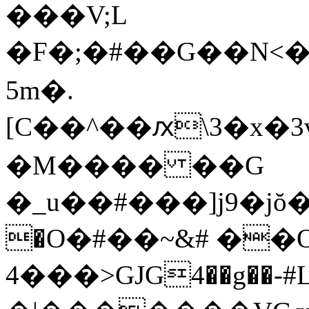
���V;L
�F� ;�#��G��N<�
5m�.
[C��^��ԕ\3�x�3
�M���� ��G
�_u��#���]j9�j
�O�#��~&# ��
4���>GJG4��g��-#L