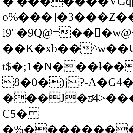
�|�������VGqp
o%���]�3���Z�
i9"�9Q@=���
��K�xb��^w��U
t$�;1�N���ɬ��
8�0�)j?-A�G4�
���J�ƽͭ4>���0pU��ߎ6��h�A�������C��0�a
C5�
�%��������