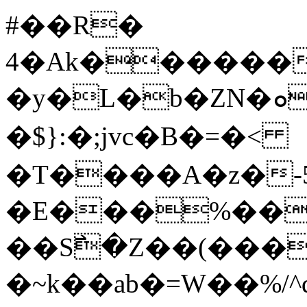
#��R�
4�Ak������
�y�L�b�ZN�ܘ؉d�A�:E��%[�O鳴
�$}:�;jvc�B�=�<
�T����A�z�-
�E���%���
��S߯�Z��(���
�~k��ab�=W��%/