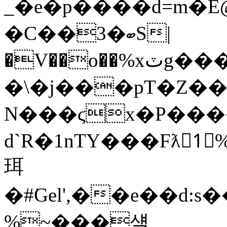
_�e�p����d=m�E@J�e�r
�C��3�ބS|
�V��o��%xٽg�����D�,�`$+�.V1�w��y]�QO�/^U������LO~��������_��
�\�j���pT�Z��
N���ϛx�P���
d`R�1nTY���Fƛ1
珥
�#͘Gel',��e��d:
%~���섘