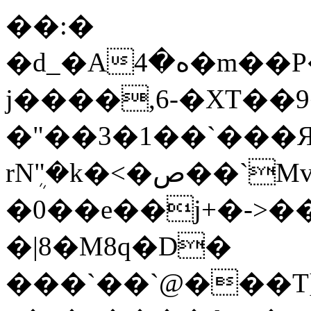
��:�
�d_�Аە�4�m��P��2����4�� L��{��`Qk[�l���
j����,6-�XT��
�"��3�1��`���Я
rNܴ"�k�<�ص��`Mv~Mz�N�i���5an·בF����\�������h P�����%V=�W�KM�F���9��~b0�%����J�dPH,�
�0��e��j+�->���޵�Q��U�
�|8�M8q�D�
���`��`@���T]