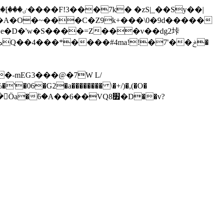
�-mEG3���@�7W L/
�06�G2�a�������� \�+/)�,(�O�
Öa�ۧ6�A��6��VQ8׿�D��v?