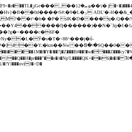
_�A�O�~���C�Z9k+���\0�9d�����
�P� slK�D����q�.Q��תe�D�'w�S����=Z���v��dg2垰
Ƞ������)��N�`3ӈ�Ɛ�ه1Q��4���*����#4ma!!�7'��ݲ�
��L�Ӳ�s�T�<88^���j�ǘ-
�]4��Y;�km��Nw ��Ց�\�SQ��0��
��1M�f�Y�/��7j�Z���B#��!�w����Z���cy7�%�'
�/��Q��H�pr���"��e�/t�Np'L����QK+��t6|�t�J� ߯30�
!YI���oviJ�>D�