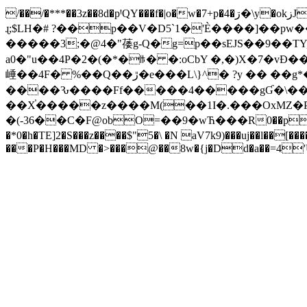
/��/�***��3z��8d�pꞋQY���f�|o�w�7+p�4�ڗ�\y�okزJF9<�e���TL�ڒGe���_��}ܤܚ�2��\|� j�<�)���ٸ���]�4����F!3���7k� �zS|_��Sy��|
ɻ;$LH�# ?��p��V�D5`1�'È����]��pw��Hv}�B��0d����וS#:�9�L�ۊ ADL'�-H��&
�����3;�@4�"䔀g-Q�g=p��sEJS��9��TY,M?� �t^�h� 
a0�"u��4P�2�(�*�ꑛ� �:oCbY �,�)X�7�vĐ����Y4\������
崜��4F� %��Q��ڙ�e���L\}^� ?y �� ��g*��?g�<����c�6F�
����Ԅ����Ff�����4�����gƓ�\��Ny
��X֓�����z����M(��1I�.���OxMZ�P
�(-36��C�F@obO=��9�wЋ���R0��p��i���
�*0�h�TE]2�S���z����$"5�\ �N aV7k9)���uj��l��[���
���P�H���MD �>���@��8w�{j�Dd�a��=4'U�