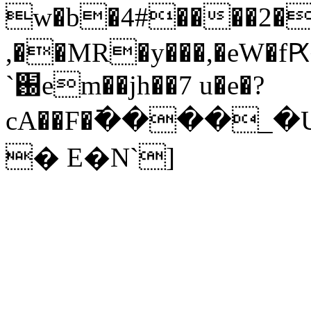
w�b�4#����2�.
,��MR�y���,�eW�
`֐em��jh��7 u�e�?
cA��F�߫����_�Uw;
� E�N`]