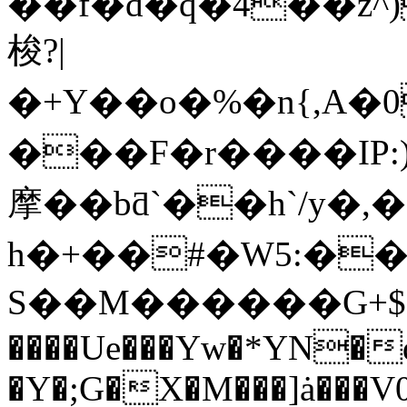
��f�d�q�4��z^
梭?|
�+Y��o�%�n{,A
���F�r����IP:)w�
摩��bƌ`��h`/y�,
h�+��#�W5:��j�ֲ�B
S��M������G+$�US
����Ue���Yw�*YN�
�Y�;G�X�M���]ȧ���V0