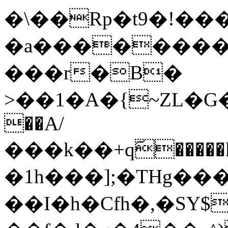
�\��Rp�t9�!�
�a���������
���r�B�
>��1�A�{~ZL�G�����x܏�m�7o�#:��{
��A/
���k��+qٓ����
�1h���];�THg���
��Ι�h�Cfh�,�SY$