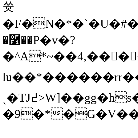
쓧
�F�N�*�`�U�#��
�࿱��P�v�?
�^A*~��4,����I
lu��*������rr��}7
ˏ�TJ߄>W]��gg�hs�/B��_�["�>ƞ�<r�Yab�t�6��U��a"t�˪�Z��
�9�*�G�V���