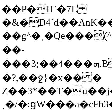
��P�H`�7L
�&�D4`d��AnK���tU��^
��g^�˲�Qe���(^(h�0�͐��[ߔ�da1�7'���a�lLP
��-
���3;��4���ܗ.B¡��m��7J�wOj�6��C%g1݇�ͮ���Ac���nN��C�}r.mz�
�?,��ջ}�x�� �
Z��3*��T�u��j
ˌ�/�:ցW���a�cFb