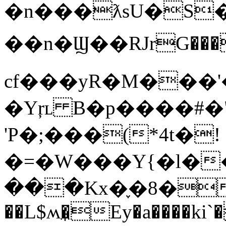
�n���ƛsU�S�
��n�Ϣ��RJrG���
cf���yR�M���'
�Yŗʟ B�p����#�
'P�;���(*4t�!
�=�W���Y{�l��
���Kx�֢�8��o
��L$ʍ�̼Ey�a����ki