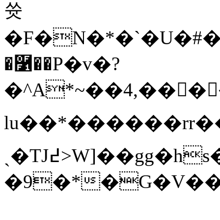
쓧
�F�N�*�`�U�#��
�࿱��P�v�?
�^A*~��4,����I
lu��*������rr��}7
ˏ�TJ߄>W]��gg�hs�/B��_�["�>ƞ�<r�Yab�t�6��U��a"t�˪�Z��
�9�*�G�V���