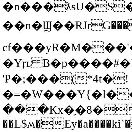
�n���ƛsU�S�
��n�Ϣ��RJrG���
cf���yR�M���'
�Yŗʟ B�p����#�
'P�;���(*4t�!
�=�W���Y{�l��
���Kx�֢�8��o
��L$ʍ�̼Ey�a����ki