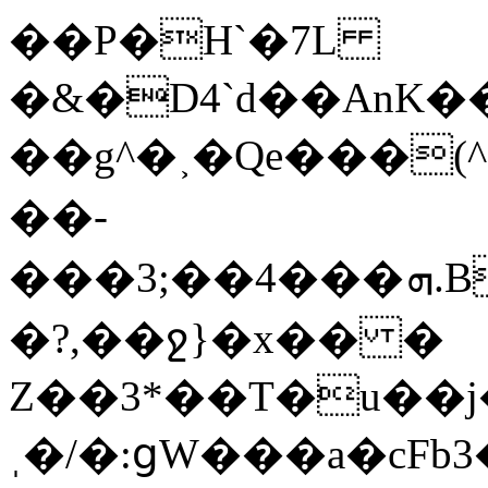
��P�H`�7L
�&�D4`d��AnK���tU��^
��g^�˲�Qe���(^(h�0�͐��[ߔ�da1�7'���a�lLP
��-
���3;��4���ܗ.B¡��m��7J�wOj�6��C%g1݇�ͮ���Ac���nN��C�}r.mz�
�?,��ջ}�x�� �
Z��3*��T�u��j
ˌ�/�:ցW���a�cFb