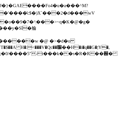
J�}�GAE����Fo4�u�a���^M?
�'����͗c$�)X`���2�d���wV
[������w �@ �>�d�o
,�;�0/����5"-t���k��s�R�R��֐�