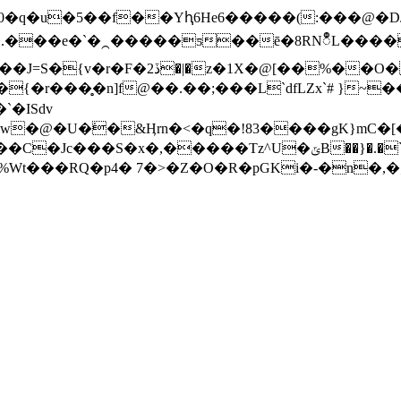
֕�0�q�u�5��f��Yԧ6He6�����(:���@�D
�.���e�`�⁔�����ƽ��ē�8RNဳL����
O��o��9�7�^̹���>~q�K�@�g�
�ISdv
�@�U�͘�&Ӊrn�<�q�!83����gK}mC�
B��}�.�`T�$��A H�:<���V�Qc��׼��H�i�q��G�ןY�,
y5.��%Wt���RQ�p4� 7�>�Z�O�R�pGKi�-�n�