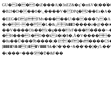
GU�â��5�tZ���A|�3nEZ&�q`�mѣV�|��
�B2J�D���fi�\_����V� DPȡ�2��Ex�A
�EEG�D@FMv�����U\�����7y�A��J=S�{v�r�F�2ڏ�|�z�1X�@[��%��
�e�~�� �L�&ؽ&��D����z�@��t�{�r���̥�n]f@��.��;���L`dfLZx`# }~����y�Sî�䑳
��V����Oӏs��c�g���vF�����̃��>-�`
�H���1�O��k4�i�$�,Å�V�����w
�8u��Ȗ���ۜ9ƅ����;�1�F]�e����CS��C�Jc���S�x�,�����Tz^U�ݶ
[���l�N�4�f}�l�V���?Ѩ�?�'��+&��'��]�
�c���=���5�ߐ�&F��