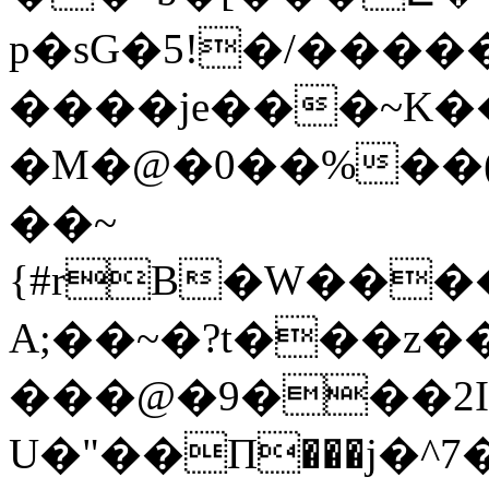
p�sG�5!�/����
����je���~K�
�M�@�0��%��(�
��~
{#rB�W����� *��{5c
A;��~�?t���z
���@�9���2I�