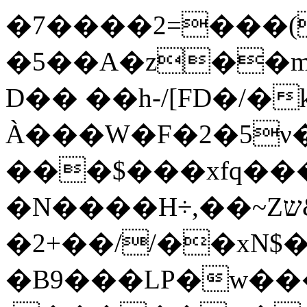
�7����2=���(
�5��A�z��m
D�� ��h-/[FD�/�k
À���W�F�2�5
���$���xfԛ���֙X���m
�N����H÷,��~Zޓ�$�&ש�:�����M�X���n�9�Y�'2й԰g�,D�t+��7��#?
�2+��//��xN$�
�B9
���LP�w��