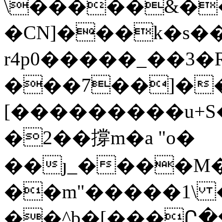
\�����&��
�CN]���k�s�
r4р0�����_��3
���7��]��
[���������u+S
�2��撐m�a "o�
��ȷ_����M�
��m"�����1\
��^b�[���Ը�