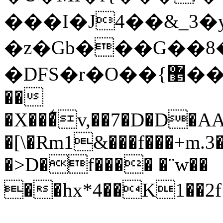
���I�J4��&_3�y 
�z�Gb���G��8
�DF
��
�X���͛v,��7�D�D�
�[\�Rm1&���f���+m.
�>D�f���� �¨w��
��hx*4��K1��2f