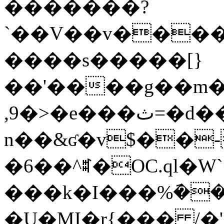
�������?
`��V��v���
����s�����[}
��'����g��m�
,9�>�e���ث=�d��O9E�w�0bE{�Bʟ
n��&ʛ�v$��-
�6��^ꐰ�OC.ql�W
���k�I���%݇����
�U�MI�r{��� /