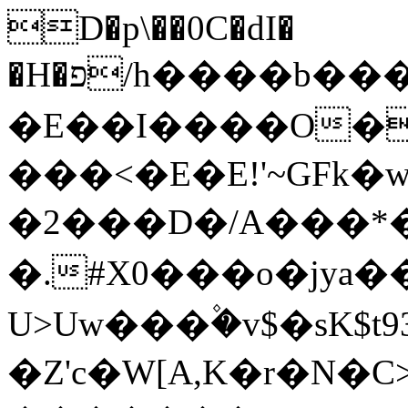
D�p\��0C�dI�
�H�פ/h����b���_�(;���p�ښ`(x�
�E��I����O�
���<�E�E!'~GFk
�2���D�/A���*������5=��s��ނ��{
�.#X0���o�jya��wa�ڝ)Q_W
U>Uw���۫�v$�sK$t93�����4ڦ�y
�Z'c�W[A,K�r�N�C>�L<ތ/n