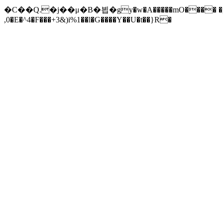
�C��Q.�j��μ�B�븹�gy�w�A�����mO���� �g��
,0�E�^4�F���+3&)i%1��l�G����Y��
U�t��}R�