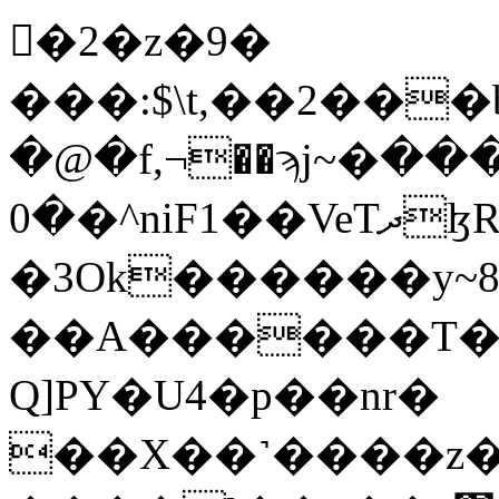
�ِ2�z�9�
���:$\t,��2��
�@�f,¬��ϡj~�ڷ[����
�0�^niF1��VeTދɮR�=b*f8���A���B�H���M�[��)�AG�̜�{������I����'J*Ú�s�j�����dm
�3Ok������y~8
��A������T�
Q]PY�U4�p��nr�
��X��˺����z