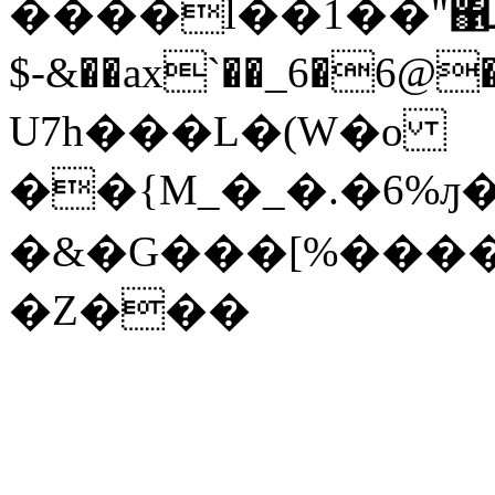
����l��1��"΁ۺܓ�� ȃ�ѷ�{_ W
$-&��ax`��_6�6@�B��׻�l
U7h���L�(W�o
��{M_�_�.�6%ԓ�
�&�G���[%����[
�Z�

��