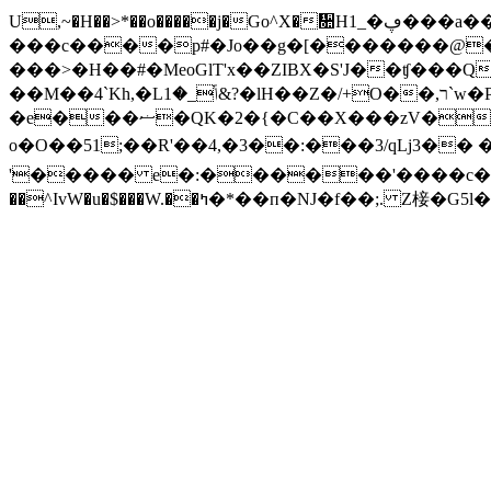
U,~�H��>*��o�����j�Go^X�᫚H1_�ڥ���a��I#%.�/
���c����p#�Jo��g�[�������@�
���>�H��#�MeoGlT'x��ZIBX�S'J��ʧ��
��M��4`Kh,�Lݴ_�1&?�lH��Z�/+O��,ר`w�P_��W�:�ϗ���PC�#o ��}
�e���ޟ�QK�2�{�C��X���zV��Q&�᪗��Y�T�/kF܆��]�h)H��H�{�X�O�e�y�[n���y�\����wA�A��XW5�6*����(�c��w[]�
o�O��51;��R'��4,�3��:���3/qLj3�� ��a�A����9���s)��^a��R|
'����� e�:������'����c���6u��4��ص�=��l7\w�+D+.��X;+�_JB`���'LZSg3��)�h�"8zm";W�(!>�j=R��wn�j�7�x���Ԉ��g��^�,�6�Xp[�%&M�