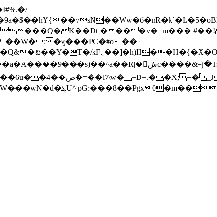
9a�$��hY{��
ysN��Ww�б�nR�k`�L�5�
�Q���Q�K��Dt ����v�+m��� #��
�󽸅شc����&=յ�Tsw�c@�=�l򬞕 �a�G��I��)s�E��-
e�½��CQ�~�Y7��ď&�<%���(\�i�:�SW#�����i
��^IvW�u�$���W.��ߤ�*��п�NJ�f��;. Z椄�G5l�W���wN�d�ܔU^ pG:���8��Pgx0�m��