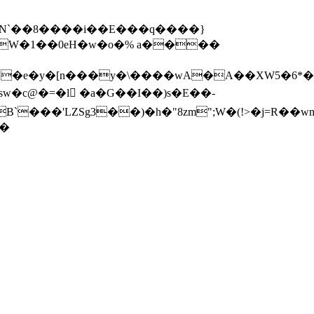
oBN`��8����i��E���q����}
!W�1��0eH�w�o�% a����
�