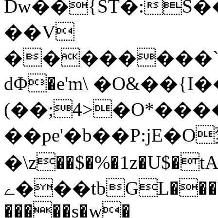
Dw��{ST�:S�
��V
��������`
dΦ�e'm\ �O&��{I
(��;4>�O*���
��pe'�b��P:jE�O
�\z��$�%�1z�U$�t
ے���tbGL���Wu׵7�d��r�Z!
�����s�w�