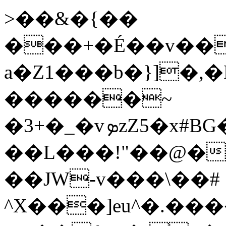
>��&�{��
���+�É��v��
a�Z1���b�}]�,
������~
�3+�_�vܤzZ5�x#BG�3��ET@o�ԤX�a���
��L���!"��@�
��JW-v���\��#
^X���]eu^�.��