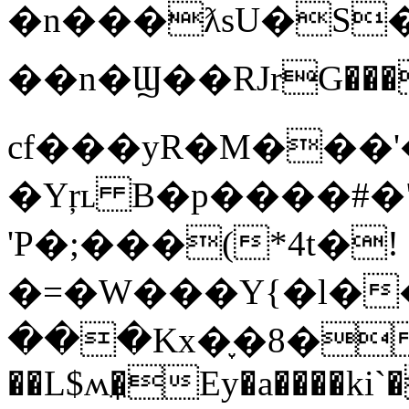
�n���ƛsU�S�
��n�Ϣ��RJrG���
cf���yR�M���'
�Yŗʟ B�p����#�
'P�;���(*4t�!
�=�W���Y{�l��
���Kx�֢�8��o
��L$ʍ�̼Ey�a����ki