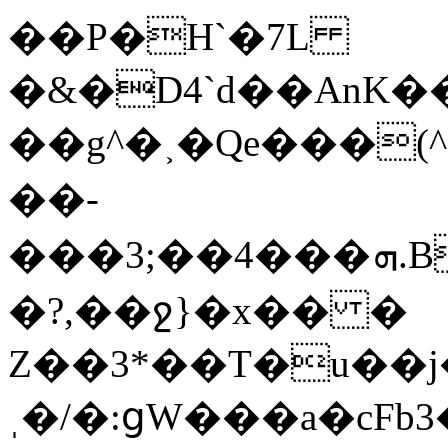
��P�H`�7L
�&�D4`d��AnK���tU��^
��g^�˲�Qe���(^(h�0�͐��[ߔ�da1�7'���a�lLP
��-
���3;��4���ܗ.B¡��m��7J�wOj�6��C%g1݇�ͮ���Ac���nN��C�}r.mz�
�?,��ջ}�x�� �
Z��3*��T�u��j
ˌ�/�:ցW���a�cFb