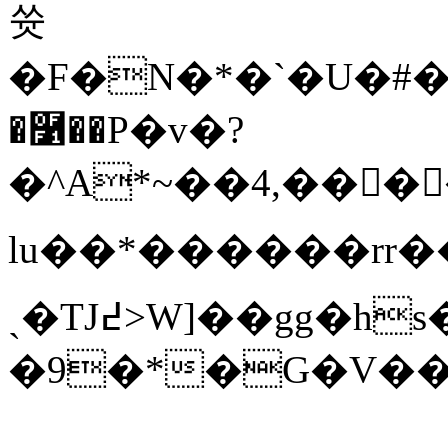
쓧
�F�N�*�`�U�#��
�࿱��P�v�?
�^A*~��4,����I
lu��*������rr��}7
ˏ�TJ߄>W]��gg�hs�/B��_�["�>ƞ�<r�Yab�t�6��U��a"t�˪�Z��
�9�*�G�V���